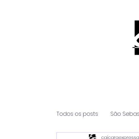
Todos os posts
São Sebas
caicaraexpress
Página2
Itanhaém