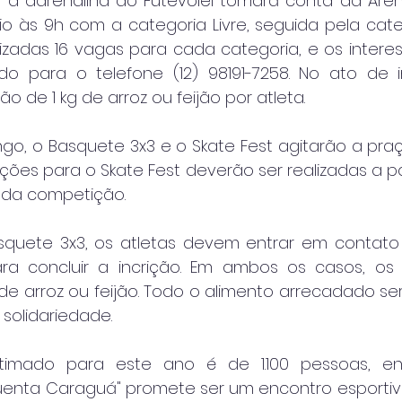
, a adrenalina do Futevôlei tomará conta da Aren
cio às 9h com a categoria Livre, seguida pela cate
bilizadas 16 vagas para cada categoria, e os inter
ndo para o telefone (12) 98191-7258. No ato de in
 de 1 kg de arroz ou feijão por atleta.
ngo, o Basquete 3x3 e o Skate Fest agitarão a praça
ições para o Skate Fest deverão ser realizadas a par
 da competição.
quete 3x3, os atletas devem entrar em contato 
ara concluir a incrição. Em ambos os casos, os
de arroz ou feijão. Todo o alimento arrecadado ser
 solidariedade.
timado para este ano é de 1.100 pessoas, ent
quenta Caraguá" promete ser um encontro esporti