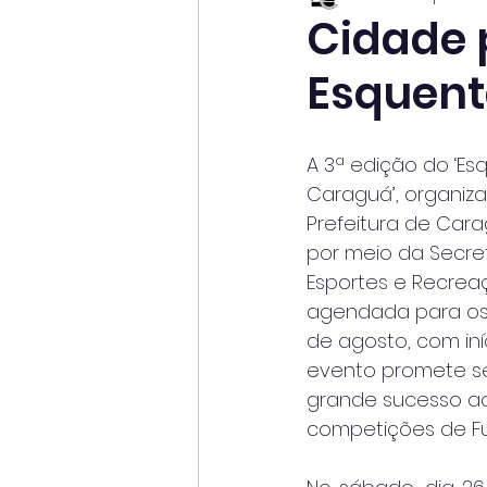
Cidade 
Esquent
A 3ª edição do ‘Es
Caraguá’, organiza
Prefeitura de Cara
por meio da Secret
Esportes e Recreaç
agendada para os 
de agosto, com iníc
evento promete s
grande sucesso ao
competições de Fut