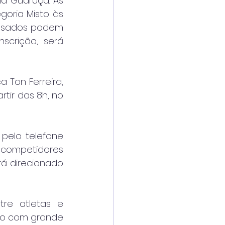
a Guaruça. As 
goria Misto às 
essados podem 
scrição, será 
 Ton Ferreira, 
tir das 8h, no 
pelo telefone 
 competidores 
á direcionado 
re atletas e 
vo com grande 