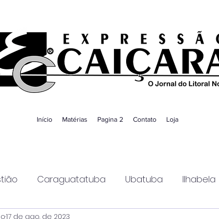
Início
Matérias
Pagina 2
Contato
Loja
tião
Caraguatatuba
Ubatuba
Ilhabela
ao
17 de ago. de 2023
Guaratinguetá