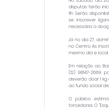
No sábado, dia 26
disputas terão iní
11h. Serão disponi
se inscrever liga
necessária a doação
Já no dia 27, domi
no Centro. As inscr
mesmo dia e local
Em relação ao Bas
(12) 98147-2669 p
deverão doar 1 kg 
ao fundo social de
O público estima
torcedores. O "Es