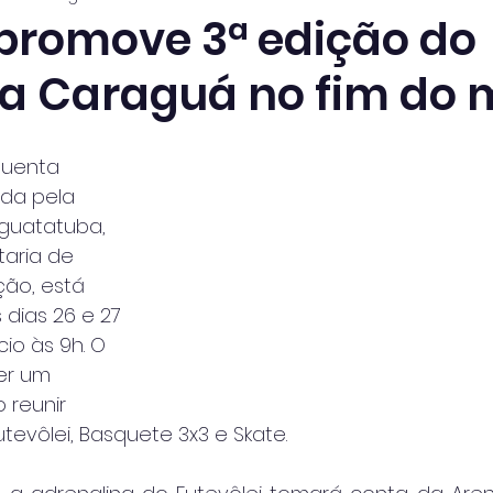
promove 3ª edição do
a Caraguá no fim do 
quenta 
da pela 
guatatuba, 
aria de 
ão, está 
dias 26 e 27 
io às 9h. O 
er um 
 reunir 
evôlei, Basquete 3x3 e Skate.