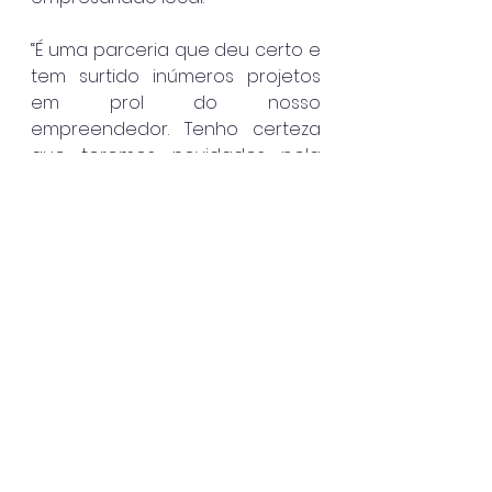
“É uma parceria que deu certo e 
tem surtido inúmeros projetos 
em prol do nosso 
empreendedor. Tenho certeza 
que teremos novidades pela 
frente com o projeto que 
estamos criando de coalização 
empresarial de Caraguatatuba”, 
disse o prefeito Aguilar Junior.
Caraguatatuba
Ver tudo
Posts recentes