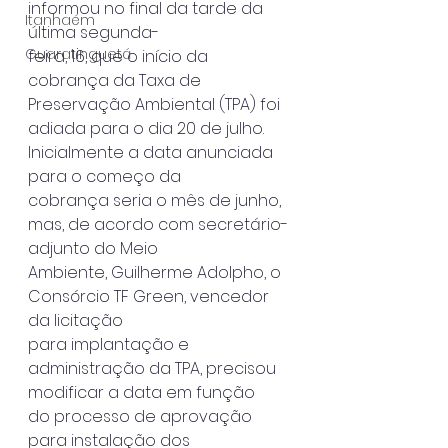
informou no final da tarde da 
Itanhaém
última segunda-
Guaratinguetá
feira, 16, que o início da 
cobrança da Taxa de 
Preservação Ambiental (TPA) foi
adiada para o dia 20 de julho. 
Inicialmente a data anunciada 
para o começo da
cobrança seria o mês de junho, 
mas, de acordo com secretário-
adjunto do Meio
Ambiente, Guilherme Adolpho, o 
Consórcio TF Green, vencedor 
da licitação
para implantação e 
administração da TPA, precisou 
modificar a data em função
do processo de aprovação 
para instalação dos 