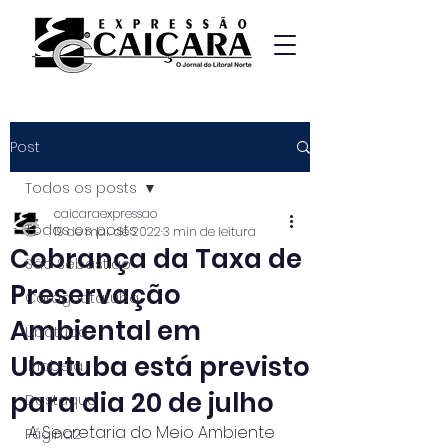
Post
Todos os posts
caicaraexpressao
Todos os posts
19 de mai. de 2022
3 min de leitura
Cobrança da Taxa de
São Sebastião
Preservação
Caraguatatuba
Ambiental em
Ubatuba
Ubatuba está previsto
Ilhabela
para dia 20 de julho
Destaque
A Secretaria do Meio Ambiente 
Página2