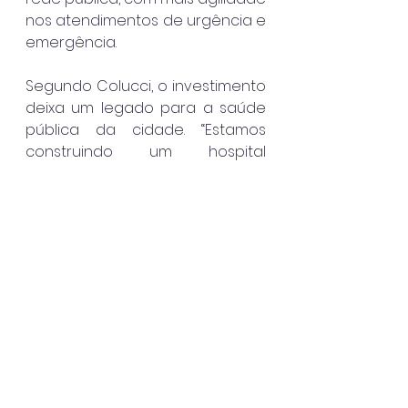
nos atendimentos de urgência e 
emergência.
Segundo Colucci, o investimento 
deixa um legado para a saúde 
pública da cidade. “Estamos 
construindo um hospital 
preparado para atender a 
população de Ilhabela pelos 
próximos 30 anos. Cada etapa 
entregue reforça nosso 
compromisso com uma saúde 
pública de qualidade, com 
estrutura moderna, atendimento 
humanizado e respeito às 
pessoas. Esse é o resultado de 
uma gestão que trabalha com 
planejamento e 