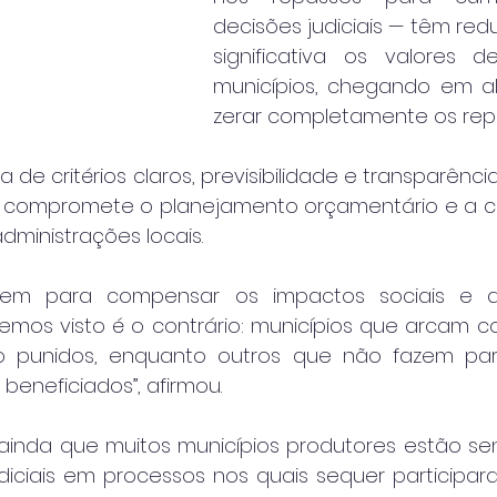
decisões judiciais — têm red
significativa os valores d
municípios, chegando em al
zerar completamente os rep
a de critérios claros, previsibilidade e transparênc
 compromete o planejamento orçamentário e a c
dministrações locais.
istem para compensar os impactos sociais e a
emos visto é o contrário: municípios que arcam c
 punidos, enquanto outros que não fazem par
eneficiados”, afirmou.
ainda que muitos municípios produtores estão se
diciais em processos nos quais sequer participara