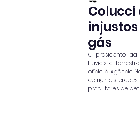
Colucci
injustos
gás
O presidente da A
Fluviais e Terrest
ofício à Agência N
corrigir distorçõe
produtores de petr