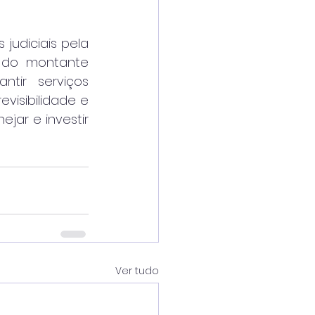
udiciais pela 
 do montante 
tir serviços 
isibilidade e 
jar e investir 
Ver tudo