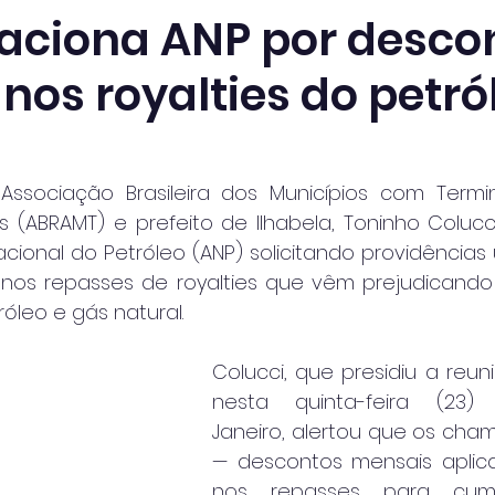
 aciona ANP por desco
 nos royalties do petró
ssociação Brasileira dos Municípios com Termina
res (ABRAMT) e prefeito de Ilhabela, Toninho Coluc
acional do Petróleo (ANP) solicitando providências
s nos repasses de royalties que vêm prejudicando 
óleo e gás natural.
Colucci, que presidiu a reun
nesta quinta-feira (23
Janeiro, alertou que os cham
— descontos mensais aplica
nos repasses para cump