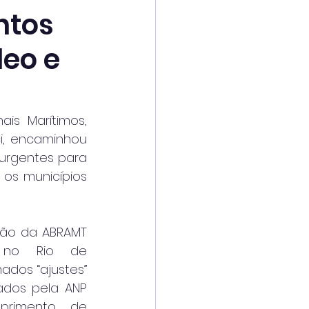
ntos
leo e
is Marítimos, 
ci, encaminhou 
 urgentes para 
os municípios 
ião da ABRAMT 
) no Rio de 
ados “ajustes” 
dos pela ANP 
rimento de 