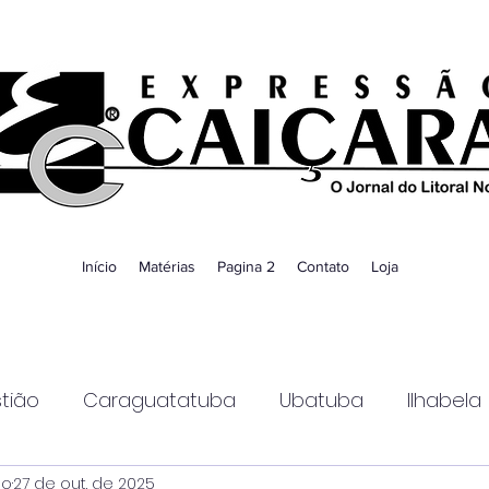
Início
Matérias
Pagina 2
Contato
Loja
tião
Caraguatatuba
Ubatuba
Ilhabela
ao
27 de out. de 2025
Guaratinguetá