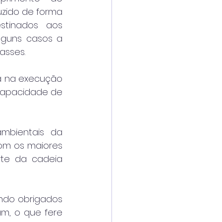
uzido de forma 
estinados aos 
guns casos a 
asses.
ia na execução 
apacidade de 
mbientais da 
om os maiores 
te da cadeia 
ndo obrigados 
m, o que fere 