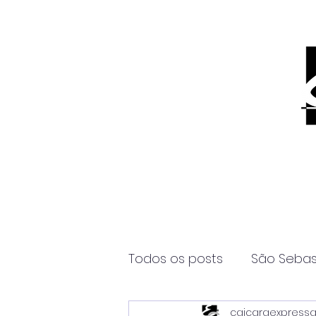
Todos os posts
São Sebas
caicaraexpress
Página2
Itanhaém