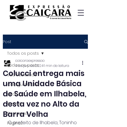
Post
Todos os posts
caicaraexpressao
Todos os posts
4 de jun. de 2024
1 min de leitura
Colucci entrega mais
São Sebastião
uma Unidade Básica
Caraguatatuba
de Saúde em Ilhabela,
Ubatuba
desta vez no Alto da
Ilhabela
Barra Velha
Destaque
O prefeito de Ilhabela, Toninho 
Página2