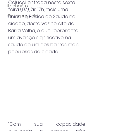
Colucci, entrega nesta sexta-
Itanhaém
feira (07), às 17h, mais uma 
Guaratinguetá
Unidade Básica de Saúde na 
cidade, desta vez no Alto da 
Barra Velha, o que representa 
um avanço significativo na 
saúde de um dos bairros mais 
populosos da cidade.
“Com sua capacidade 