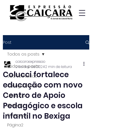
Post
Todos os posts
caicaraexpressao
Todos os posts
2 de dez. de 2024
2 min de leitura
Colucci fortalece
São Sebastião
educação com novo
Caraguatatuba
Centro de Apoio
Ubatuba
Pedagógico e escola
Ilhabela
infantil no Bexiga
Destaque
Página2