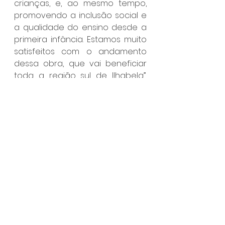
crianças, e, ao mesmo tempo, 
promovendo a inclusão social e 
a qualidade do ensino desde a 
primeira infância. Estamos muito 
satisfeitos com o andamento 
dessa obra, que vai beneficiar 
toda a região sul de Ilhabela”, 
destaca o Prefeito Toninho 
Colucci.
A Nova Escola Infantil do Bexiga 
deverá ser entregue dentro de 
seis meses. Ambas as obras 
fazem parte de um 
planejamento mais amplo da 
Prefeitura para melhorar a 
educação, a infraestrutura e o 
bem-estar da população de 
Ilhabela.