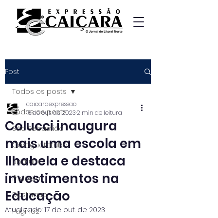
Post
Todos os posts
caicaraexpressao
Todos os posts
16 de out. de 2023
2 min de leitura
Colucci inaugura
São Sebastião
mais uma escola em
Caraguatatuba
Ilhabela e destaca
Ubatuba
investimentos na
Ilhabela
Educação
Destaque
Atualizado:
17 de out. de 2023
Página2