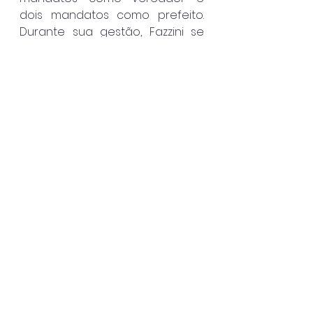
dois mandatos como prefeito. 
Durante sua gestão, Fazzini se 
destacou por promover 
melhorias na educação, 
infraestrutura viária, 
comunicação e saúde, além de 
ter sido um dos pioneiros na luta 
pelos royalties da Petrobras. “A 
escola com o nome do ex-
prefeito Roberto Fazzini é uma 
homenagem merecedora pela 
sua contribuição para o 
desenvolvimento de Ilhabela. 
Roberto deixou um legado de 
transparência na gestão pública 
e dedicação à justiça, sendo 
motivo de orgulho e exemplo 
para nosso arquipélago”, 