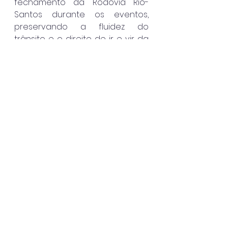
fechamento da Rodovia Rio-
Santos durante os eventos, 
preservando a fluidez do 
trânsito e o direito de ir e vir da 
população.
Segundo a Prefeitura, o acesso 
aos shows segue 100% gratuito 
nas áreas comuns, mantendo o 
caráter democrático dos 
eventos. A cobrança ocorre 
apenas nos camarotes e áreas 
VIP, explorados pela iniciativa 
privada como contrapartida 
pelo financiamento das 
atrações. Com esse conjunto de 
medidas, São Sebastião se 
posiciona como referência 
regional em gestão turística 