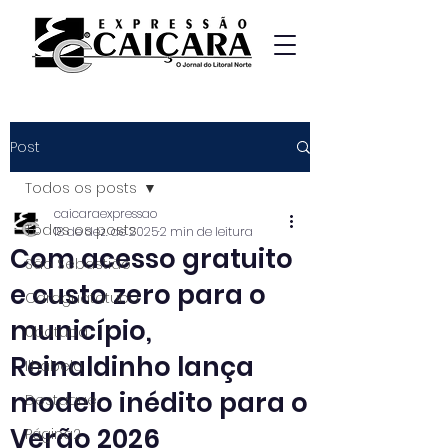
Post
Todos os posts
caicaraexpressao
Todos os posts
18 de dez. de 2025
2 min de leitura
Com acesso gratuito
São Sebastião
e custo zero para o
Caraguatatuba
município,
Ubatuba
Reinaldinho lança
Ilhabela
modelo inédito para o
Destaque
Verão 2026
Página2