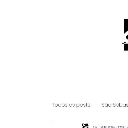
Todos os posts
São Sebas
caicaraexpress
Página2
Itanhaém