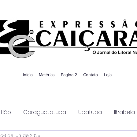
Início
Matérias
Pagina 2
Contato
Loja
tião
Caraguatatuba
Ubatuba
Ilhabela
ao
3 de jun. de 2025
Guaratinguetá