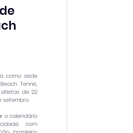
ade
ach
da como sede 
Beach Tennis, 
atletas de 22 
e setembro.
 o calendário 
cidade, com 
o brasileira, 