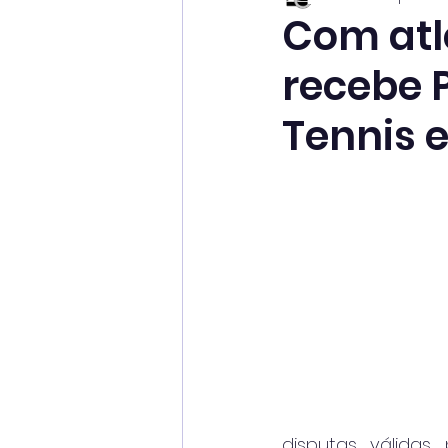
Com atle
recebe 
Tennis 
disputas válidas 