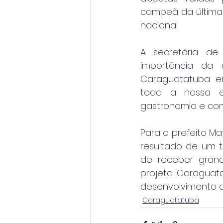
campeã da última 
nacional.
A secretária de
importância da 
Caraguatatuba em
toda a nossa ec
gastronomia e comé
Para o prefeito M
resultado de um t
de receber grand
projeta Caraguat
desenvolvimento do
Caraguatatuba