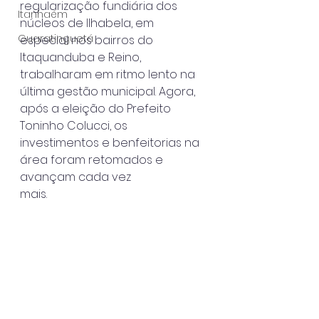
regularização fundiária dos 
Itanhaém
núcleos de Ilhabela, em
Guaratinguetá
especial nos bairros do 
Itaquanduba e Reino, 
trabalharam em ritmo lento na
última gestão municipal. Agora, 
após a eleição do Prefeito 
Toninho Colucci, os
investimentos e benfeitorias na 
área foram retomados e 
avançam cada vez
mais.