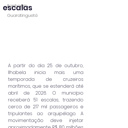
escalas
Itanhaém
Guaratinguetá
A partir do dia 25 de outubro, 
Ilhabela inicia mais uma 
temporada de cruzeiros 
marítimos, que se estenderá até 
abril de 2026. O município 
receberá 51 escalas, trazendo 
cerca de 217 mil passageiros e 
tripulantes ao arquipélago. A 
movimentação deve injetar 
aproximadamente R$ 80 milhões 