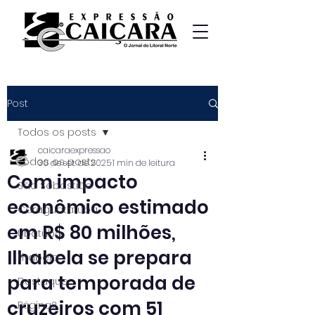
Post
Todos os posts
caicaraexpressao
Todos os posts
30 de set. de 2025
1 min de leitura
Com impacto
São Sebastião
econômico estimado
Caraguatatuba
em R$ 80 milhões,
Ubatuba
Ilhabela se prepara
Ilhabela
para temporada de
Destaque
cruzeiros com 51
Página2