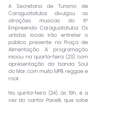
A Secretaria de Turismo de 
Caraguatatuba divulgou as 
atrações musicais do 6º 
Empreenda Caraguatatuba. Os 
artistas locais irão entreter o 
público presente na Praça de 
Alimentação. A programação 
iniciou na quarta-feira (23), com 
apresentação da banda Soul 
do Mar, com muito MPB, reggae e 
rock.
Na quinta-feira (24), às 19h, é a 
vez do cantor Pacelli, que sobe 
ao palco ao som de MPB, 
sertanejo e flashback. Já na 
sexta-feira (25), às 20h, a dupla 
Lua & Rodrigo leva muito samba 