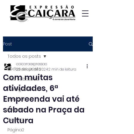
Post
Todos os posts
caicaraexpressao
Todos os posts
22 de out. de 2024
2 min de leitura
Com muitas
São Sebastião
atividades, 6ª
Caraguatatuba
Empreenda vai até
Ubatuba
sábado na Praça da
Ilhabela
Cultura
Destaque
Página2