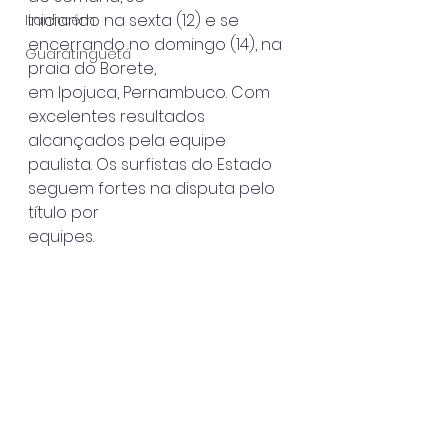
iniciando na sexta (12) e se 
Itanhaém
encerrando no domingo (14), na 
Guaratinguetá
praia do Borete,
em Ipojuca, Pernambuco. Com 
excelentes resultados 
alcançados pela equipe
paulista. Os surfistas do Estado 
seguem fortes na disputa pelo 
título por
equipes.