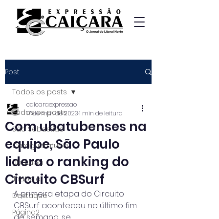
Post
Todos os posts
caicaraexpressao
Todos os posts
17 de mai. de 2023
1 min de leitura
Com ubatubenses na
São Sebastião
equipe, São Paulo
Caraguatatuba
lidera o ranking do
Ubatuba
Circuito CBSurf
Ilhabela
A primeira etapa do Circuito 
Destaque
CBSurf aconteceu no último fim 
Página2
de semana, se