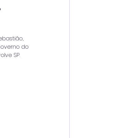
r
ebastião,
 Governo do
lve SP.