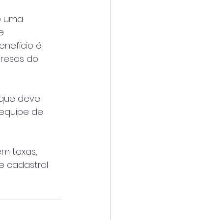
ce uma
e
enefício é
presas do
 que deve
 equipe de
em taxas,
e cadastral