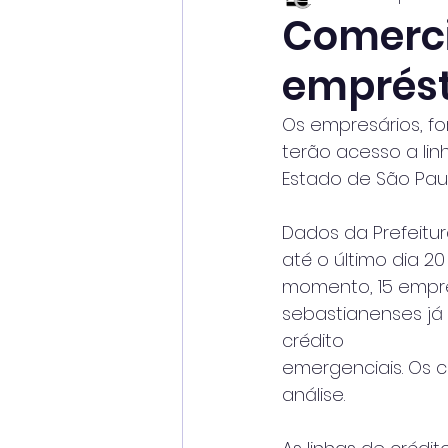
Comerci
emprést
Os empresários, fo
terão acesso a lin
Estado de São Pau
Dados da Prefeitu
até o último dia 
momento, 15 empre
sebastianenses já s
crédito
emergenciais. Os 
análise.