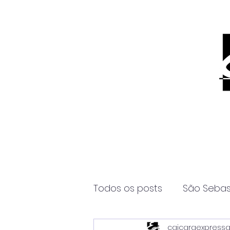
Todos os posts
São Sebas
caicaraexpress
Página2
Itanhaém