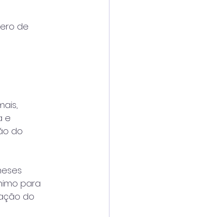
zero de
o
ais,
a e
ão do
meses
ínimo para
vação do