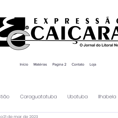
Início
Matérias
Pagina 2
Contato
Loja
tião
Caraguatatuba
Ubatuba
Ilhabela
ao
21 de mar. de 2023
Guaratinguetá