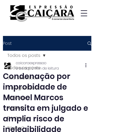
Post
Todos os posts
caicaraexpressao
Todos os posts
9 de abr.
2 min de leitura
Condenação por
São Sebastião
improbidade de
Caraguatatuba
Manoel Marcos
Ubatuba
transita em julgado e
Ilhabela
amplia risco de
Destaque
inelegibilidade
Página2