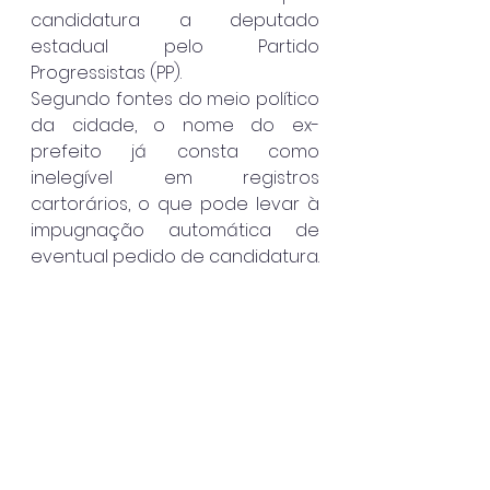
candidatura a deputado 
estadual pelo Partido 
Progressistas (PP).
Segundo fontes do meio político 
da cidade, o nome do ex-
prefeito já consta como 
inelegível em registros 
cartorários, o que pode levar à 
impugnação automática de 
eventual pedido de candidatura.
Nos bastidores, a avaliação é de 
que o trânsito em julgado 
consolida um cenário jurídico 
adverso e reduz 
significativamente as chances 
de participação no próximo 
pleito.