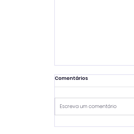
Comentários
Escreva um comentário
Prefeito Toninho Colucci
destaca sucesso da 53ª