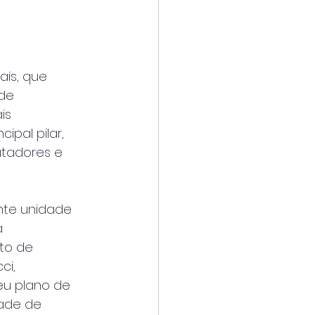
ais, que
 de
is
ipal pilar,
utadores e
nte unidade
a
to de
ci,
eu plano de
dade de