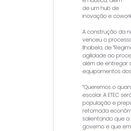
e náutica, além
de um hub de 
inovação e cowork
A construção da no
venceu o processo 
Ilhabela, de “Regi
agilidade ao proces
além de entregar 
equipamentos dos 
“Queremos o quant
escolar. A ETEC se
população e prep
retomada econômica
salientando que a
governo e que em 