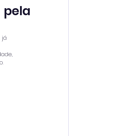
 pela
 já
dade,
o.