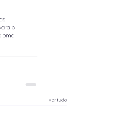
 as
para o
iploma
Ver tudo