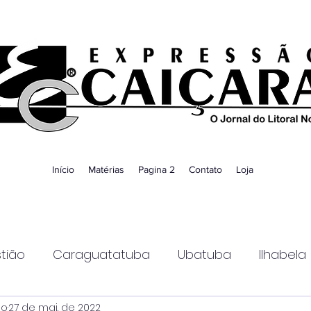
Início
Matérias
Pagina 2
Contato
Loja
tião
Caraguatatuba
Ubatuba
Ilhabela
ao
27 de mai. de 2022
Guaratinguetá