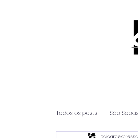
Todos os posts
São Sebas
caicaraexpress
Página2
Itanhaém