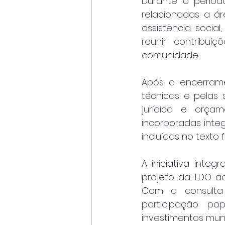
Durante o períod
relacionadas a ár
assistência socia
reunir contribui
comunidade.
Após o encerrame
técnicas e pelas s
jurídica e orça
incorporadas integ
incluídas no texto 
A iniciativa inte
projeto da LDO ao
Com a consulta 
participação po
investimentos muni