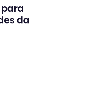
 para
des da