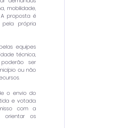
rar demandas 
, mobilidade, 
 A proposta é 
pela própria 
elas equipes 
idade técnica, 
 poderão ser 
icípio ou não 
recursos.
e o envio do 
ida e votada. 
misso com a 
 orientar os 