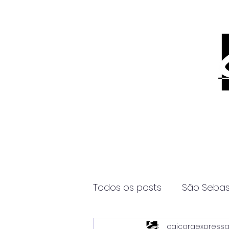
Todos os posts
São Sebas
caicaraexpress
Página2
Itanhaém