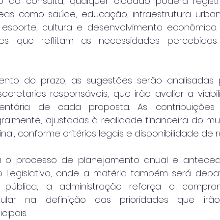
o da consulta, qualquer cidadão poderá regist
eas como saúde, educação, infraestrutura urbana
l, esporte, cultura e desenvolvimento econômico.
ções que reflitam as necessidades percebidas 
nto do prazo, as sugestões serão analisadas p
ecretarias responsáveis, que irão avaliar a viabil
mentária de cada proposta. As contribuições
ralmente, ajustadas à realidade financeira do mun
final, conforme critérios legais e disponibilidade de 
gra o processo de planejamento anual e anteced
 Legislativo, onde a matéria também será debat
pública, a administração reforça o compro
pular na definição das prioridades que irão
cipais.