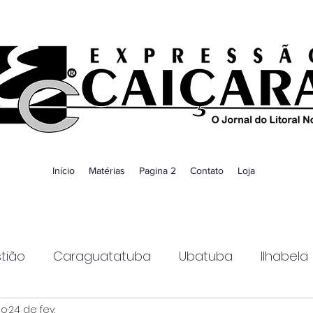
Início
Matérias
Pagina 2
Contato
Loja
tião
Caraguatatuba
Ubatuba
Ilhabela
ao
24 de fev.
Guaratinguetá