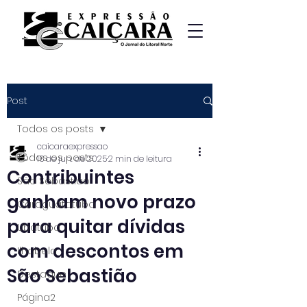
Post
Todos os posts
caicaraexpressao
Todos os posts
16 de jun. de 2025
2 min de leitura
Contribuintes
São Sebastião
ganham novo prazo
Caraguatatuba
para quitar dívidas
Ubatuba
com descontos em
Ilhabela
São Sebastião
Destaque
Página2