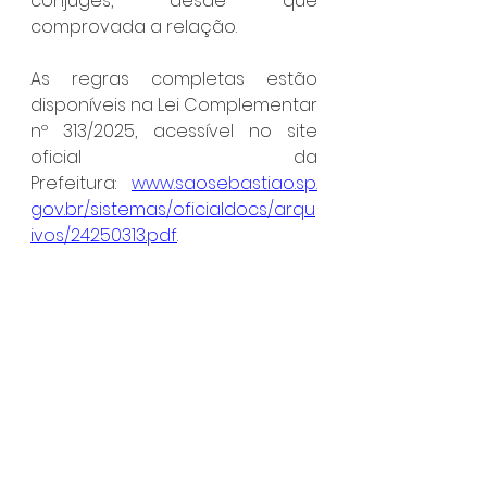
cônjuges, desde que 
comprovada a relação.
As regras completas estão 
disponíveis na Lei Complementar 
nº 313/2025, acessível no site 
oficial da 
Prefeitura: 
www.saosebastiao.sp.
gov.br/sistemas/oficialdocs/arqu
ivos/24250313.pdf
.
Serviço: Agiliza São Sebastião
Atendimento:
 segunda a sexta-
feira, das 9h às 16h30
Endereço:
 Avenida Guarda Mor 
Lobo Viana, 335 – Centro
Telefone:
 (12) 3891-3419
São Sebastião