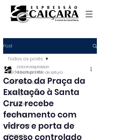
Post
Todos os posts
caicaraexpressao
Todos os posts
4 de mar.
1 min de leitura
Coreto da Praça da
São Sebastião
Exaltação à Santa
Caraguatatuba
Cruz recebe
Ubatuba
fechamento com
Ilhabela
vidros e porta de
Destaque
acesso controlado
Página2