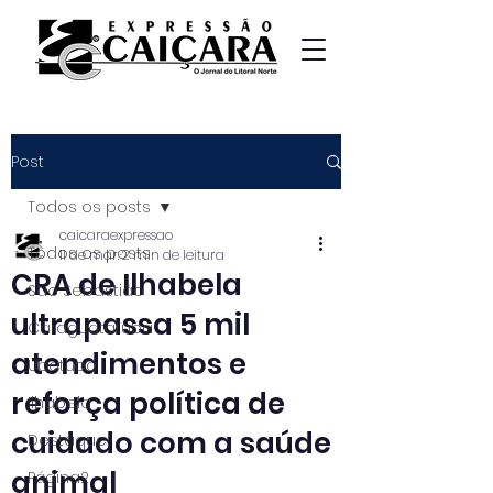
Post
Todos os posts
caicaraexpressao
Todos os posts
11 de mar.
2 min de leitura
CRA de Ilhabela
São Sebastião
ultrapassa 5 mil
Caraguatatuba
atendimentos e
Ubatuba
reforça política de
Ilhabela
cuidado com a saúde
Destaque
animal
Página2