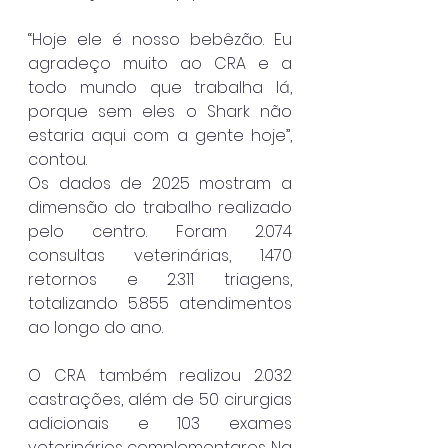
“Hoje ele é nosso bebêzão. Eu 
agradeço muito ao CRA e a 
todo mundo que trabalha lá, 
porque sem eles o Shark não 
estaria aqui com a gente hoje”, 
contou.
Os dados de 2025 mostram a 
dimensão do trabalho realizado 
pelo centro. Foram 2.074 
consultas veterinárias, 1.470 
retornos e 2.311 triagens, 
totalizando 5.855 atendimentos 
ao longo do ano.
O CRA também realizou 2.032 
castrações, além de 50 cirurgias 
adicionais e 103 exames 
veterinários complementares. Na 