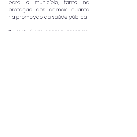
para o município, tanto na 
proteção dos animais quanto 
na promoção da saúde pública.
“O CRA é um serviço essencial 
para a cidade. Ele garante 
atendimento veterinário, 
promove a castração, incentiva 
a adoção responsável e 
contribui diretamente para o 
bem-estar animal e para a 
saúde pública. Seguimos 
fortalecendo essa estrutura e 
valorizando os profissionais que 
realizam esse trabalho todos os 
dias”, destacou o prefeito.
Ilhabela
Destaque