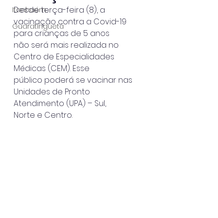
Desde terça-feira (8), a 
Itanhaém
vacinação contra a Covid-19 
Guaratinguetá
para crianças de 5 anos
não será mais realizada no 
Centro de Especialidades 
Médicas (CEM). Esse
público poderá se vacinar nas 
Unidades de Pronto 
Atendimento (UPA) – Sul,
Norte e Centro.