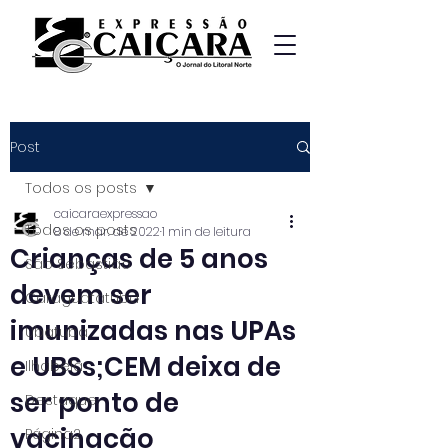
Post
Todos os posts
caicaraexpressao
Todos os posts
8 de mar. de 2022
1 min de leitura
Crianças de 5 anos
São Sebastião
devem ser
Caraguatatuba
imunizadas nas UPAs
Ubatuba
e UBSs;CEM deixa de
Ilhabela
ser ponto de
Destaque
vacinação
Página2