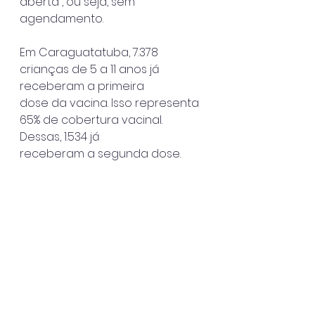
aberta”, ou seja, sem 
agendamento.
Em Caraguatatuba, 7.378 
crianças de 5 a 11 anos já 
receberam a primeira
dose da vacina. Isso representa 
65% de cobertura vacinal. 
Dessas, 1.534 já
receberam a segunda dose.
Caraguatatuba
Ver tudo
Posts recentes