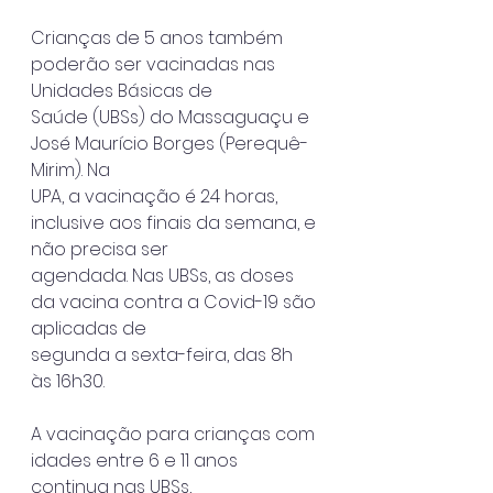
Crianças de 5 anos também 
poderão ser vacinadas nas 
Unidades Básicas de
Saúde (UBSs) do Massaguaçu e 
José Maurício Borges (Perequê-
Mirim). Na
UPA, a vacinação é 24 horas, 
inclusive aos finais da semana, e 
não precisa ser
agendada. Nas UBSs, as doses 
da vacina contra a Covid-19 são 
aplicadas de
segunda a sexta-feira, das 8h 
às 16h30.
A vacinação para crianças com 
idades entre 6 e 11 anos 
continua nas UBSs,