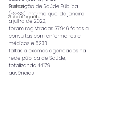
Fundação de Saúde Pública 
Itanhaém
(FSPSS), informa que, de janeiro 
Guaratinguetá
a julho de 2022,
foram registradas 37.946 faltas a 
consultas com enfermeiros e 
médicos e 6.233
faltas a exames agendados na 
rede pública de Saúde, 
totalizando 44.179
ausências.