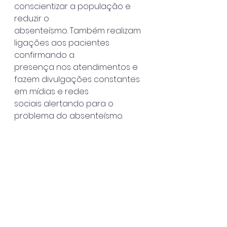
conscientizar a população e 
reduzir o
absenteísmo. Também realizam 
ligações aos pacientes 
confirmando a
presença nos atendimentos e 
fazem divulgações constantes 
em mídias e redes
sociais alertando para o 
problema do absenteísmo.
A SESAU orienta os 
sebastianenses a avisar 
quando não puderem ir a uma
consulta ou exame agendado, 
no mínimo com 72 horas de 
antecedência, para
que a equipe de Saúde consiga 
encaixar outro paciente no 