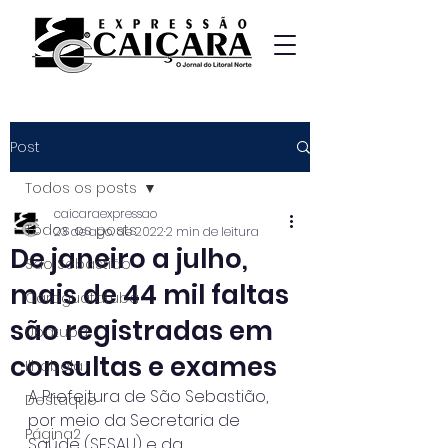
Post
Todos os posts
caicaraexpressao
Todos os posts
23 de ago. de 2022
2 min de leitura
De janeiro a julho,
São Sebastião
mais de 44 mil faltas
Caraguatatuba
são registradas em
Ubatuba
consultas e exames
Ilhabela
A Prefeitura de São Sebastião, 
Destaque
por meio da Secretaria de 
Página2
Saúde (SESAU) e da