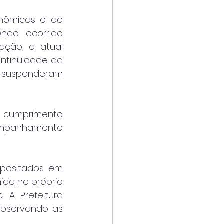
nômicas e de 
ndo ocorrido 
ação, a atual 
ntinuidade da 
e suspenderam 
o cumprimento 
companhamento 
positados em 
ida no próprio 
 A Prefeitura 
observando as 