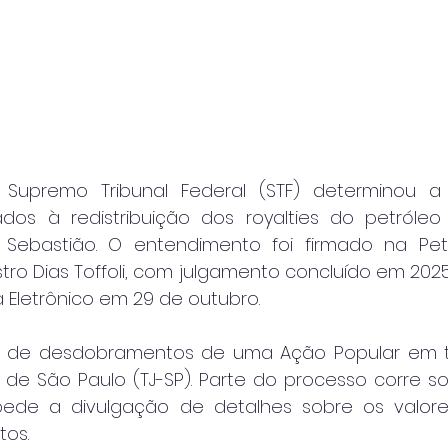
upremo Tribunal Federal (STF) determinou a 
ados à redistribuição dos royalties do petróle
Sebastião. O entendimento foi firmado na Petiç
stro Dias Toffoli, com julgamento concluído em 202
a Eletrônico em 29 de outubro.
 de desdobramentos de uma Ação Popular em t
a de São Paulo (TJ-SP). Parte do processo corre s
mpede a divulgação de detalhes sobre os valore
tos.