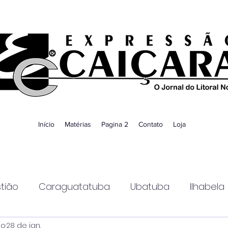
Início
Matérias
Pagina 2
Contato
Loja
tião
Caraguatatuba
Ubatuba
Ilhabela
ao
28 de jan.
Guaratinguetá