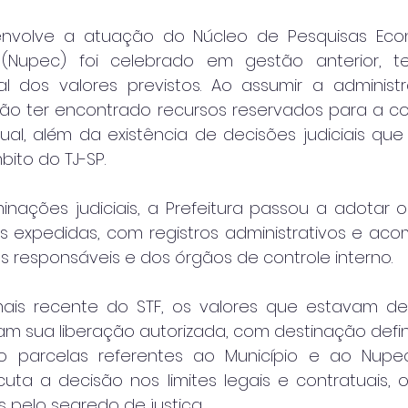
nvolve a atuação do Núcleo de Pesquisas Eco
s (Nupec) foi celebrado em gestão anterior, te
 dos valores previstos. Ao assumir a administr
ão ter encontrado recursos reservados para a co
ual, além da existência de decisões judiciais qu
bito do TJ-SP.
inações judiciais, a Prefeitura passou a adotar 
ns expedidas, com registros administrativos e a
s responsáveis e dos órgãos de controle interno.
is recente do STF, os valores que estavam de
eram sua liberação autorizada, com destinação defin
do parcelas referentes ao Município e ao Nupec.
uta a decisão nos limites legais e contratuais, 
s pelo segredo de justiça.