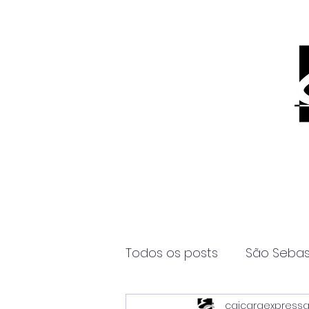
Todos os posts
São Sebas
caicaraexpress
Página2
Itanhaém