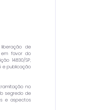
liberação de 
o em favor do 
ão 14.830/SP, 
5 e publicação 
ramitação no 
ob segredo de 
s e aspectos 