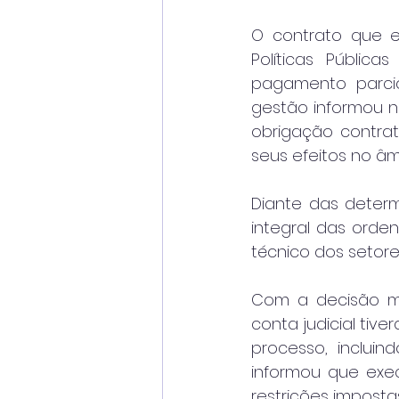
O contrato que e
Políticas Pública
pagamento parcial
gestão informou n
obrigação contrat
seus efeitos no âm
Diante das determ
integral das orde
técnico dos setore
Com a decisão ma
conta judicial tiv
processo, incluin
informou que exec
restrições imposta