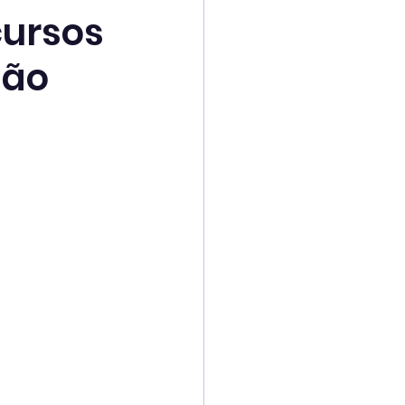
cursos
São