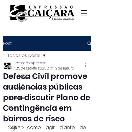
Post
Todos os posts
caicaraexpressao
Todos os posts
25 de set. de 2025
2 min de leitura
Defesa Civil promove
São Sebastião
audiências públicas
Caraguatatuba
para discutir Plano de
Ubatuba
Contingência em
Ilhabela
bairros de risco
Destaque
Saber como agir diante de 
Página2