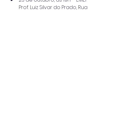
Prof. Luiz Silvar do Prado, Rua 
José Pedro de Oliveira 
Barbosa, 805, bairro Casa 
Branca.
Caraguatatuba
Ver tudo
Posts recentes