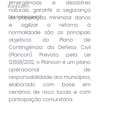
emergências e desastres 
Itanhaém
naturais, garantir a segurança 
Guaratinguetá
da população, minimizar danos 
e agilizar o retorno à 
normalidade são os principais 
objetivos do Plano de 
Contingência da Defesa Civil 
(Plancon). Previsto pela Lei 
12.608/2012, o Plancon é um plano 
operacional de 
responsabilidade dos municípios, 
elaborado com base em 
cenários de risco locais e com 
participação comunitária.