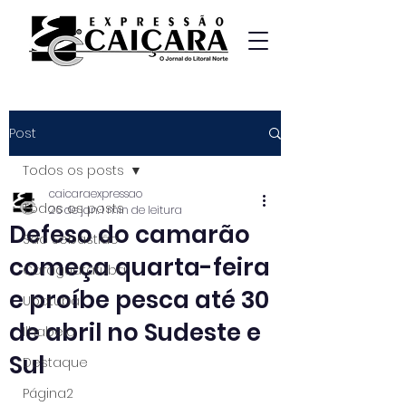
Post
Todos os posts
caicaraexpressao
Todos os posts
26 de jan.
1 min de leitura
Defeso do camarão
São Sebastião
começa quarta-feira
Caraguatatuba
e proíbe pesca até 30
Ubatuba
de abril no Sudeste e
Ilhabela
Sul
Destaque
Página2