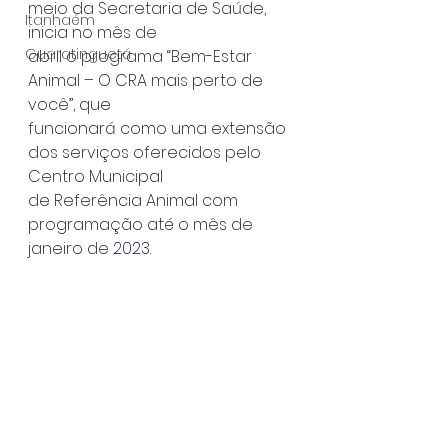
meio da Secretaria de Saúde, 
Itanhaém
inicia no mês de
Guaratinguetá
abril o programa “Bem-Estar 
Animal – O CRA mais perto de 
você”, que
funcionará como uma extensão 
dos serviços oferecidos pelo 
Centro Municipal
de Referência Animal com 
programação até o mês de 
janeiro de 2023.