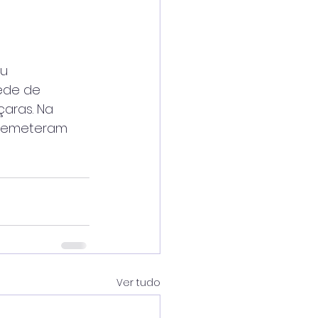
ou
ede de
çaras. Na
e remeteram
Ver tudo