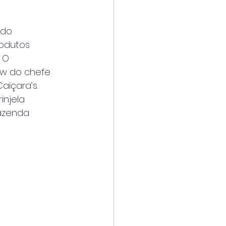
 do
rodutos
. O
ow do chefe
aiçara’s.
injela
Fazenda