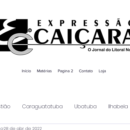
Início
Matérias
Pagina 2
Contato
Loja
tião
Caraguatatuba
Ubatuba
Ilhabela
ao
28 de abr. de 2022
Guaratinguetá