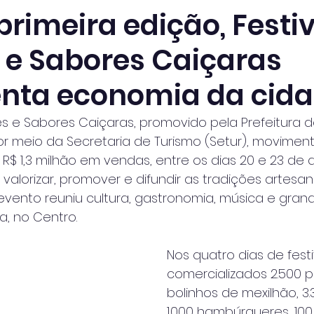
rimeira edição, Festiv
 e Sabores Caiçaras
ta economia da cid
res e Sabores Caiçaras, promovido pela Prefeitura 
r meio da Secretaria de Turismo (Setur), movimen
 1,3 milhão em vendas, entre os dias 20 e 23 de ab
valorizar, promover e difundir as tradições artesan
o evento reuniu cultura, gastronomia, música e gran
a, no Centro.
Nos quatro dias de fest
comercializados 2.500 p
bolinhos de mexilhão, 3.
1.000 hambúrgueres, 100