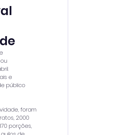
al
ade
de
tou
ril.
ais e
de público
ividade, foram 
ratos, 2.000
370 porções, 
 quilos de