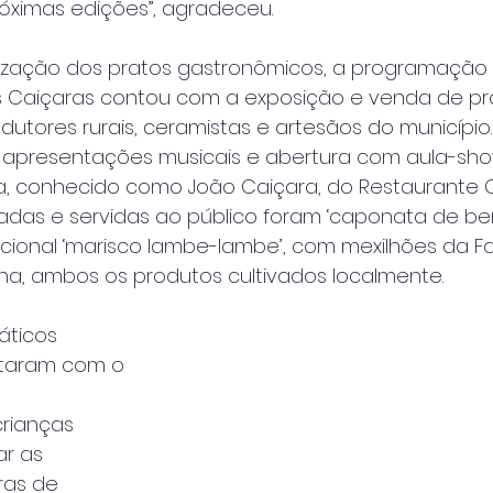
ximas edições”, agradeceu.
ização dos pratos gastronômicos, a programação
 Caiçaras contou com a exposição e venda de p
dutores rurais, ceramistas e artesãos do município
da apresentações musicais e abertura com aula-sh
ra, conhecido como João Caiçara, do Restaurante C
adas e servidas ao público foram ‘caponata de ber
icional ‘marisco lambe-lambe’, com mexilhões da 
a, ambos os produtos cultivados localmente.
ticos 
aram com o 
crianças 
r as 
ras de