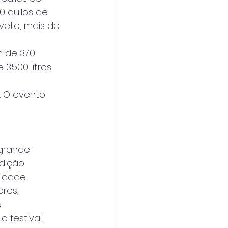
0 quilos de 
rvete, mais de 
 de 370 
3.500 litros 
. O evento
 grande
edição
idade.
res,
s
 festival.