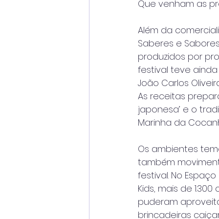
Que venham as pró
Além da comercial
Saberes e Sabores
produzidos por pro
festival teve ain
João Carlos Olivei
As receitas prepar
japonesa’ e o trad
Marinha da Cocanh
Os ambientes temá
também moviment
festival. No Espaço
Kids, mais de 1.300 
puderam aproveita
brincadeiras caiça