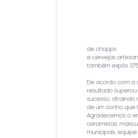
de chopps
e cervejas artesan
também expôs 375
De acordo com a se
resultado superou 
sucesso, atraindo m
de um sonho que 
Agradecemos o emp
ceramistas, maricul
municipais, equipe