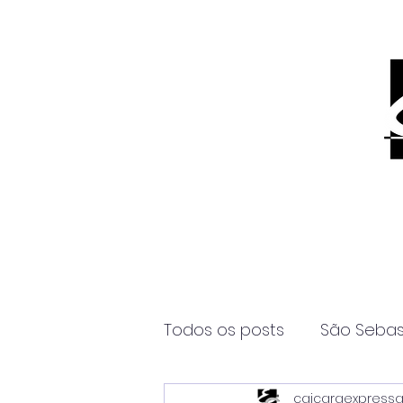
Todos os posts
São Sebas
caicaraexpress
Página2
Itanhaém