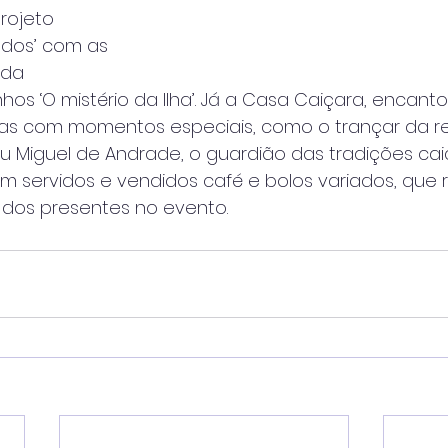
rojeto 
ados’ com as 
 da
hos ‘O mistério da Ilha’. Já a Casa Caiçara, encant
tas com momentos especiais, como o trançar da r
eu Miguel de Andrade, o guardião das tradições cai
ram servidos e vendidos café e bolos variados, qu
 dos presentes no evento.