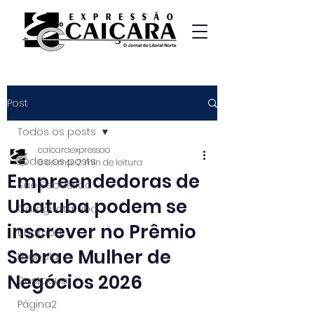
Post
Todos os posts
caicaraexpressao
Todos os posts
6 de mai.
2 min de leitura
Empreendedoras de
São Sebastião
Ubatuba podem se
Caraguatatuba
inscrever no Prêmio
Ubatuba
Sebrae Mulher de
Ilhabela
Negócios 2026
Destaque
Página2