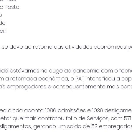
do Posto
o 
de 
an 
se deve ao retorno das atividades econômicas p
 ainda estávamos no auge da pandemia com o fec
om a retomada econômica, o PAT intensificou a ca
ais empregadores e consequentemente mais cand
d ainda aponta 1.086 admissões e 1.039 desligam
setor que mais contratou foi o de Serviços, com 571
esligamentos, gerando um saldo de 53 empregado