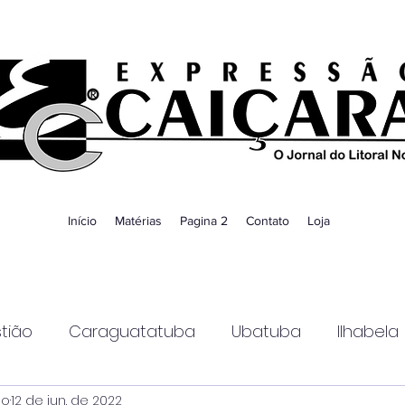
Início
Matérias
Pagina 2
Contato
Loja
tião
Caraguatatuba
Ubatuba
Ilhabela
ao
12 de jun. de 2022
Guaratinguetá