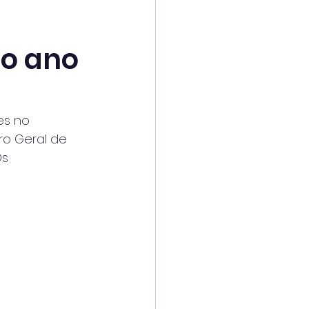
o ano
es no
ro Geral de
Os