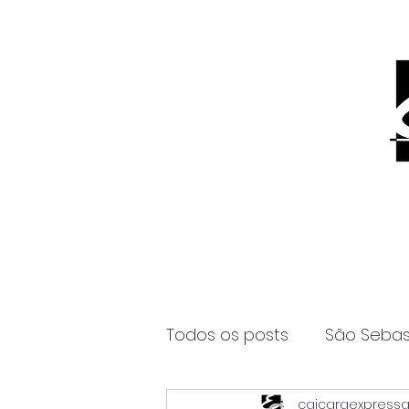
Todos os posts
São Sebas
caicaraexpress
Página2
Itanhaém