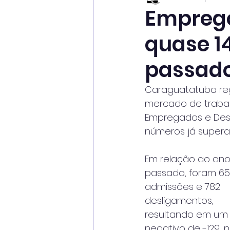
Empreg
quase 1
passad
Caraguatatuba reg
mercado de trabal
Empregados e Des
números já super
Em relação ao ano
passado, foram 65
admissões e 782 
desligamentos,
resultando em um 
negativo de -129, 