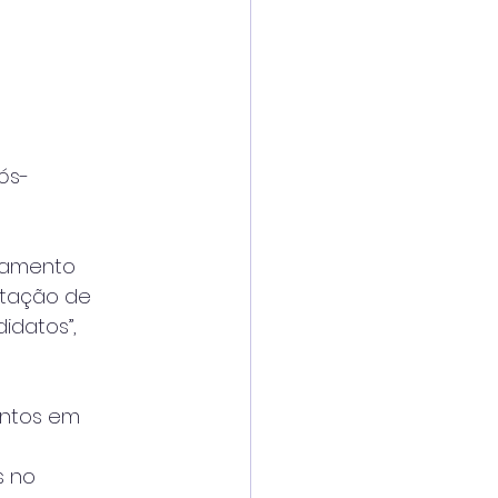
ós-
hamento
ptação de
idatos”,
entos em
s no