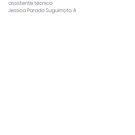
assistente técnica
Jessica Parada Suguimoto. A 
equipe conta com o apoio da 
Prefeitura Municipal
de Ubatuba por meio da 
Secretaria de Esportes e Lazer.
Ubatuba
Ver tudo
Posts recentes