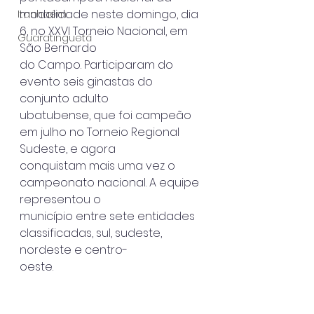
modalidade neste domingo, dia 
Itanhaém
6, no XXVI Torneio Nacional, em 
Guaratinguetá
São Bernardo
do Campo. Participaram do 
evento seis ginastas do 
conjunto adulto
ubatubense, que foi campeão 
em julho no Torneio Regional 
Sudeste, e agora
conquistam mais uma vez o 
campeonato nacional. A equipe 
representou o
município entre sete entidades 
classificadas, sul, sudeste, 
nordeste e centro-
oeste.