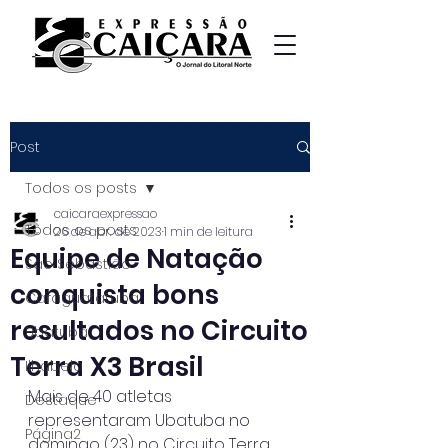
Post
Todos os posts
caicaraexpressao
Todos os posts
26 de abr. de 2023
1 min de leitura
Equipe de Natação
São Sebastião
conquista bons
Caraguatatuba
resultados no Circuito
Ubatuba
Terra X3 Brasil
Ilhabela
Mais de 40 atletas 
Destaque
representaram Ubatuba no 
Página2
domingo (23) no Circuito Terra