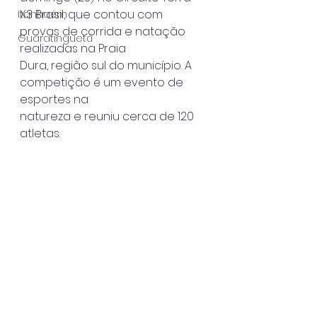
X3 Brasil, que contou com 
Itanhaém
provas de corrida e natação 
Guaratinguetá
realizadas na Praia
Dura, região sul do município. A 
competição é um evento de 
esportes na
natureza e reuniu cerca de 120 
atletas.