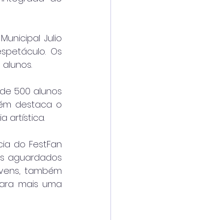
nicipal Julio 
spetáculo. Os 
 alunos.
de 500 alunos 
ém destaca o 
 artística.
ia do FestFan 
is aguardados 
vens, também 
ara mais uma 