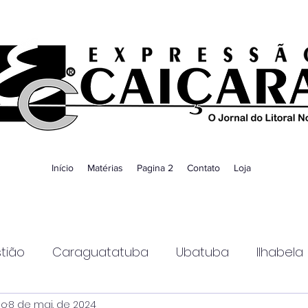
Início
Matérias
Pagina 2
Contato
Loja
tião
Caraguatatuba
Ubatuba
Ilhabela
ao
8 de mai. de 2024
Guaratinguetá