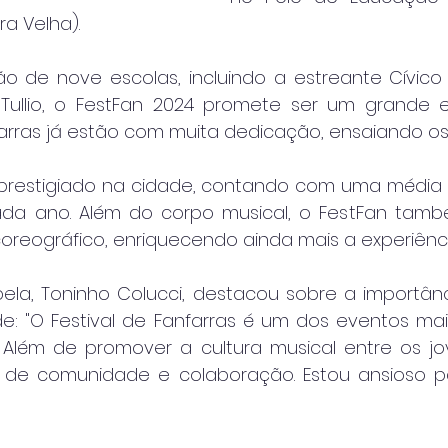
rra Velha).
 de nove escolas, incluindo a estreante Cívico Mu
Tullio, o FestFan 2024 promete ser um grande e
farras já estão com muita dedicação, ensaiando os
prestigiado na cidade, contando com uma média 
ada ano. Além do corpo musical, o FestFan tamb
oreográfico, enriquecendo ainda mais a experiência
bela, Toninho Colucci, destacou sobre a importânc
: "O Festival de Fanfarras é um dos eventos ma
Além de promover a cultura musical entre os jo
o de comunidade e colaboração. Estou ansioso p