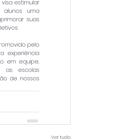
isa estimular 
 alunos uma 
primorar suas 
etivos.
romovido pelo 
 experiência 
o em equipe, 
 as escolas 
ão de nossos 
Ver tudo