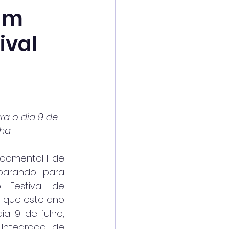
ram
ival
a o dia 9 de 
lha
damental II de 
parando para 
Festival de 
, que este ano 
a 9 de julho, 
Integrada de 