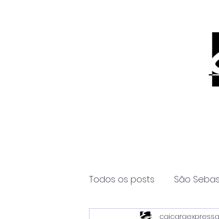
Todos os posts
São Sebas
caicaraexpress
Página2
Itanhaém