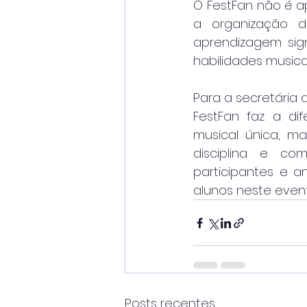
O FestFan não é a
a organização d
aprendizagem sign
habilidades musica
Para a secretária 
FestFan faz a dif
musical única, m
disciplina e co
participantes e a
alunos neste event
Posts recentes