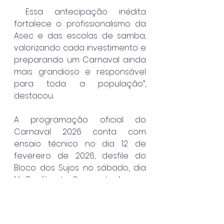
 Essa antecipação inédita 
fortalece o profissionalismo da 
Asec e das escolas de samba, 
valorizando cada investimento e 
preparando um Carnaval ainda 
mais grandioso e responsável 
para toda a população”, 
destacou.
A programação oficial do 
Carnaval 2026 conta com 
ensaio técnico no dia 12 de 
fevereiro de 2026, desfile do 
Bloco dos Sujos no sábado, dia 
14, Desfile do Grupo de Acesso 
no domingo, dia 15, e Desfile do 
Grupo Especial na segunda-
feira, dia 16. 