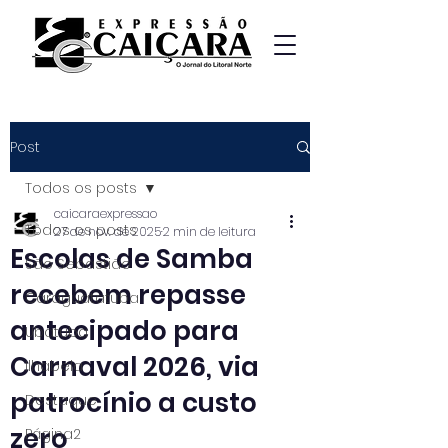
Post
Todos os posts
caicaraexpressao
Todos os posts
27 de nov. de 2025
2 min de leitura
Escolas de Samba
São Sebastião
recebem repasse
Caraguatatuba
antecipado para
Ubatuba
Carnaval 2026, via
Ilhabela
patrocínio a custo
Destaque
zero
Página2