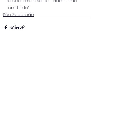
alunos e da sociedade como 
um todo”.
São Sebastião
Ver tudo
Posts recentes