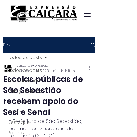
Post
Todos os posts
caicaraexpressao
Todos os posts
3 de mar. de 2023
1 min de leitura
Escolas públicas de
São Sebastião
São Sebastião
Caraguatatuba
recebem apoio do
Ubatuba
Sesi e Senai
Ilhabela
A Prefeitura de São Sebastião, 
Destaque
por meio da Secretaria da 
Página2
Educação (SEDUC),