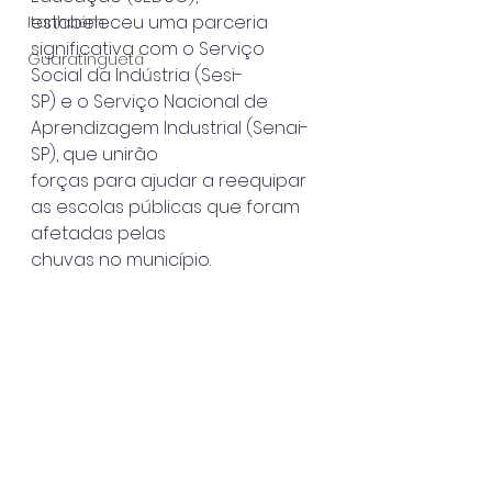
estabeleceu uma parceria 
Itanhaém
significativa com o Serviço 
Guaratinguetá
Social da Indústria (Sesi-
SP) e o Serviço Nacional de 
Aprendizagem Industrial (Senai-
SP), que unirão
forças para ajudar a reequipar 
as escolas públicas que foram 
afetadas pelas
chuvas no município.