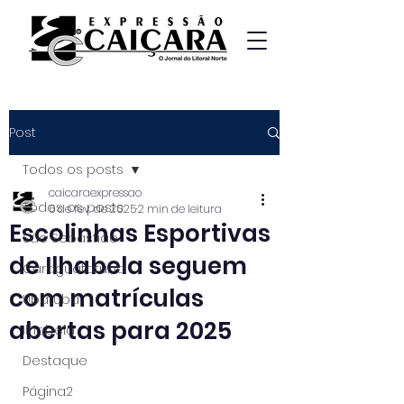
Post
Todos os posts
caicaraexpressao
Todos os posts
6 de fev. de 2025
2 min de leitura
Escolinhas Esportivas
São Sebastião
de Ilhabela seguem
Caraguatatuba
com matrículas
Ubatuba
abertas para 2025
Ilhabela
Destaque
Página2