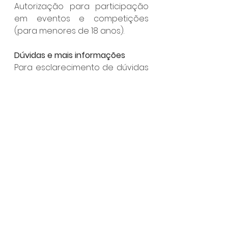
Autorização para participação 
em eventos e competições 
(para menores de 18 anos). 
Dúvidas e mais informações 
Para esclarecimento de dúvidas 
e mais informações, entrar em 
contato pelo telefone (12) 3896-
9200 ou presencialmente na Rua 
Pref. Mariano Procópio de Araújo 
Carvalho, 86, Perequê.
Ilhabela