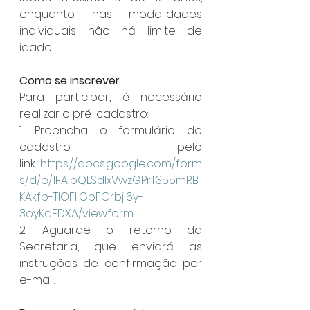
enquanto nas modalidades 
individuais não há limite de 
idade. 
Como se inscrever 
Para participar, é necessário 
realizar o pré-cadastro: 
1. Preencha o formulário de 
cadastro pelo 
link 
https://docs.google.com/form
s/d/e/1FAIpQLSdlxVwzGPrT355mRB
KAkfb-TlOFIIGbFCrbjI6y-
3oyKdFDXA/viewform
2. Aguarde o retorno da 
Secretaria, que enviará as 
instruções de confirmação por 
e-mail.