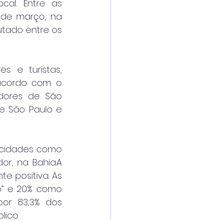
al. Entre as 
 de março, na 
utado entre os 
 e turistas, 
acordo com o 
dores de São 
e São Paulo e 
e cidades como 
or, na Bahia.A 
 positiva. As 
” e 20% como 
or 83,3% dos 
lico.