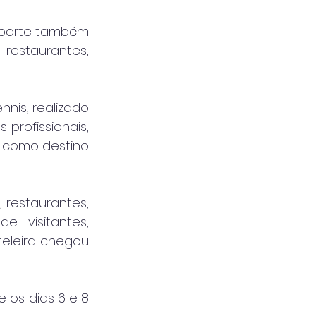
 porte também 
estaurantes, 
is, realizado 
profissionais, 
 como destino 
 restaurantes, 
 visitantes, 
eleira chegou 
os dias 6 e 8 