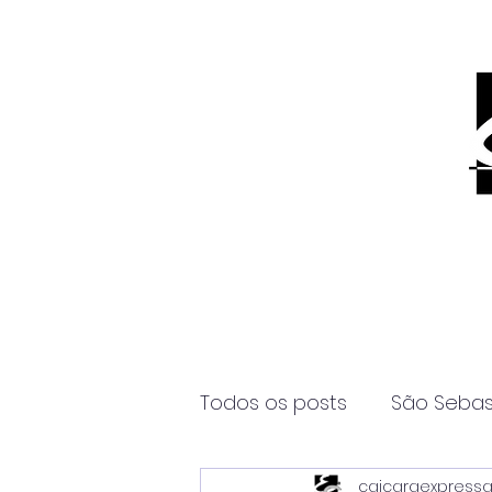
Todos os posts
São Sebas
caicaraexpress
Página2
Itanhaém