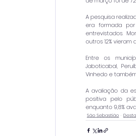
de março foi de 72
A pesquisa realiza
era formada por 
entrevistados. M
outros 12% vieram d
Entre os municíp
Jaboticabal, Peru
Vinhedo e também 
A avaliação da e
positiva pelo púb
enquanto 9,8% ava
São Sebastião
Dest