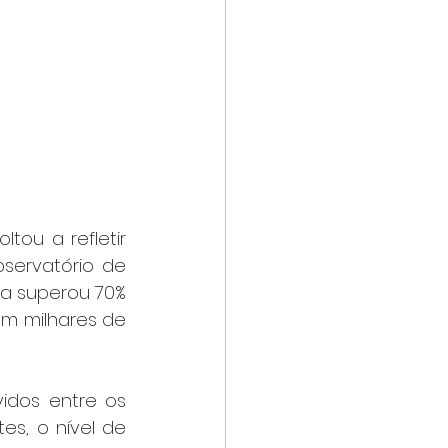
ou a refletir 
ervatório de 
a superou 70% 
m milhares de 
idos entre os 
es, o nível de 