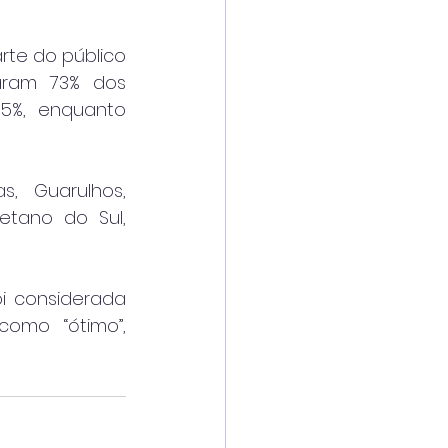
te do público 
aram 73% dos 
5%, enquanto 
, Guarulhos, 
etano do Sul, 
 considerada 
omo “ótimo”, 