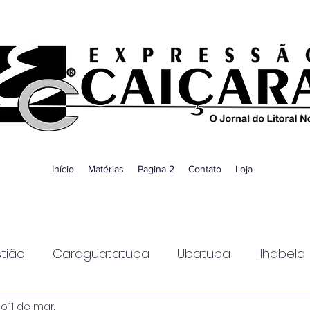
Início
Matérias
Pagina 2
Contato
Loja
tião
Caraguatatuba
Ubatuba
Ilhabela
ao
11 de mar.
Guaratinguetá