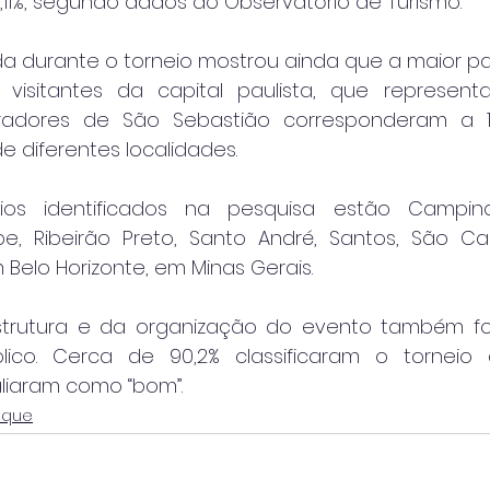
,11%, segundo dados do Observatório de Turismo.
da durante o torneio mostrou ainda que a maior par
visitantes da capital paulista, que represent
oradores de São Sebastião corresponderam a 1
e diferentes localidades.
ios identificados na pesquisa estão Campinas
íbe, Ribeirão Preto, Santo André, Santos, São Ca
Belo Horizonte, em Minas Gerais.
strutura e da organização do evento também foi
lico. Cerca de 90,2% classificaram o torneio c
liaram como “bom”.
aque