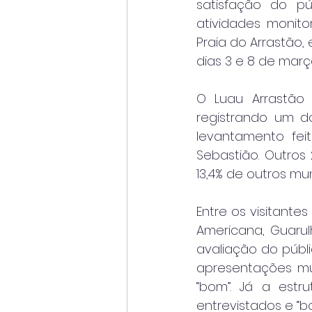
satisfação do pú
atividades monito
Praia do Arrastão,
dias 3 e 8 de març
O Luau Arrastão 
registrando um d
levantamento fei
Sebastião. Outros
13,4% de outros mun
Entre os visitante
Americana, Guarulh
avaliação do públi
apresentações mu
“bom”. Já a estru
entrevistados e “b