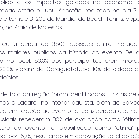
blico e os impactos gerados na economia loc
radas estão o Luau Arrastão, realizado no dia 7
 e o torneio BT200 do Mundial de Beach Tennis, disp
o, na Praia de Maresias.
reuniu cerca de 3.500 pessoas entre moradores
os maiores públicos da história do evento. De 
to no local, 53,3% dos participantes eram mora
 23,3% vieram de Caraguatatuba, 10% da cidade d
icípios.
s de fora da região foram identificados turistas d
os e Jacareí, no interior paulista, além de Salvad
co em relação ao evento foi considerada altamente
sicais receberam 80% de avaliação como “ótimo
tura do evento foi classificada como “ótima” p
oa” por 16,7%, resultando em aprovação total do púb