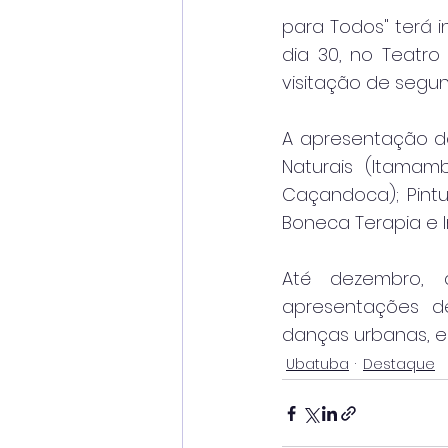
para Todos" terá in
dia 30, no Teatro 
visitação de segund
A apresentação do
Naturais (Itamamb
Caçandoca); Pintu
Boneca Terapia e I
Até dezembro, a
apresentações de
danças urbanas, en
Ubatuba
Destaque