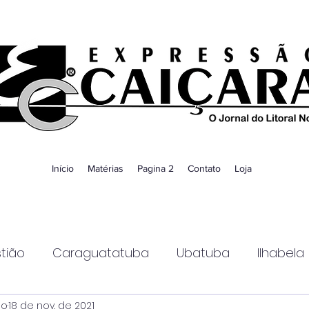
Início
Matérias
Pagina 2
Contato
Loja
tião
Caraguatatuba
Ubatuba
Ilhabela
ao
18 de nov. de 2021
Guaratinguetá