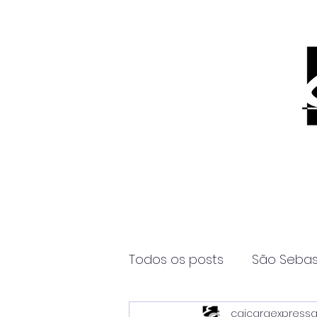
Todos os posts
São Sebas
caicaraexpress
Página2
Itanhaém