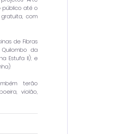
 público até o 
gratuita, com 
nas de Fibras 
 Quilombo da 
Estufa II); e 
ha).
ambém terão 
ira, violão, 