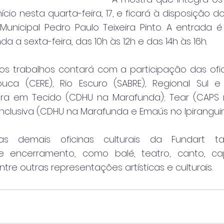
ício nesta quarta-feira, 17, e ficará à disposição do
Municipal Pedro Paulo Teixeira Pinto. A entrada é 
a a sexta-feira, das 10h às 12h e das 14h às 16h.   
s trabalhos contará com a participação das ofici
uca (CERE), Rio Escuro (SABRE), Regional Sul e
ra em Tecido (CDHU na Marafunda); Tear (CAPS na 
nclusiva (CDHU na Marafunda e Emaús no Ipiranguin
s demais oficinas culturais da Fundart t
 encerramento, como balé, teatro, canto, capoe
tre outras representações artísticas e culturais.