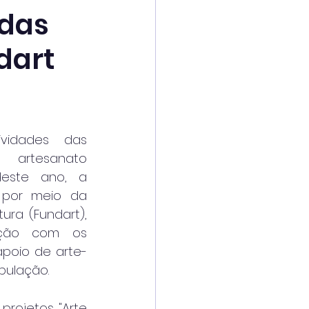
 das
dart
vidades das 
 artesanato 
este ano, a 
 por meio da 
ra (Fundart), 
ção com os 
apoio de arte-
pulação.
projetos "Arte 