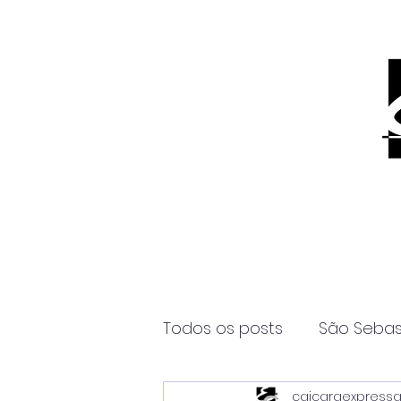
Todos os posts
São Sebas
caicaraexpress
Página2
Itanhaém