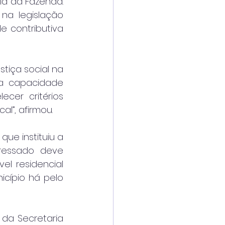
a da Fazenda. 
na legislação 
 contributiva 
iça social na 
a capacidade 
cer critérios 
l”, afirmou.
que instituiu a 
ressado deve 
l residencial 
cípio há pelo 
da Secretaria 