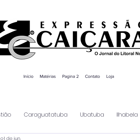
Início
Matérias
Pagina 2
Contato
Loja
tião
Caraguatatuba
Ubatuba
Ilhabela
ao
1 de jun.
Guaratinguetá