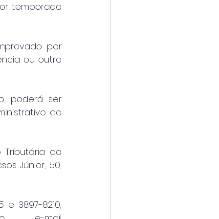
por temporada 
provado por 
ncia ou outro 
, poderá ser 
nistrativo do 
ributária da 
os Júnior, 50, 
 e 3897-8210, 
pelo WhatsApp (12) 99772-8682 ou pelo e-mail 