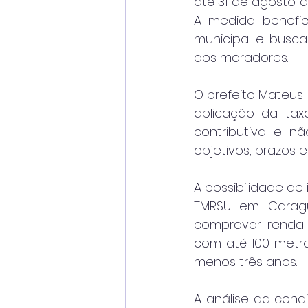
até 31 de agosto d
A medida benefici
municipal e busca
dos moradores.
O prefeito Mateus 
aplicação da tax
contributiva e nã
objetivos, prazos 
A possibilidade de 
TMRSU em Caragua
comprovar renda fa
com até 100 metro
menos três anos.
A análise da cond