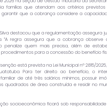
e 2026 na Seção de Gestão Tributária da Secretari
a famílias que atendam aos critérios previstos 
 garantir que a cobrança considere a capacidade
Silva destacou que a regulamentação assegura just
a. “A regra assegura que a cobrança observe 
o penalize quem mais precisa, além de estabele
e procedimentos para a concessão do benefício fisca
isenção está prevista na Lei Municipal nº 2.815/2025, 
tatuba. Para ter direito ao benefício, o inte
miliar de até três salários mínimos, possuir imóve
s quadrados de área construída e residir no muni
ição socioeconômica ficará sob responsabilidade 