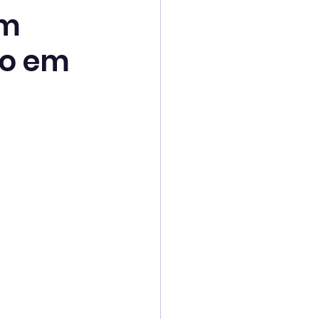
em
xo em