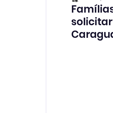
Família
solicita
Caragu