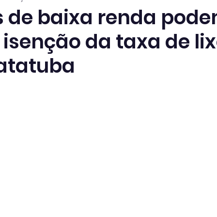
s de baixa renda pod
r isenção da taxa de li
atatuba