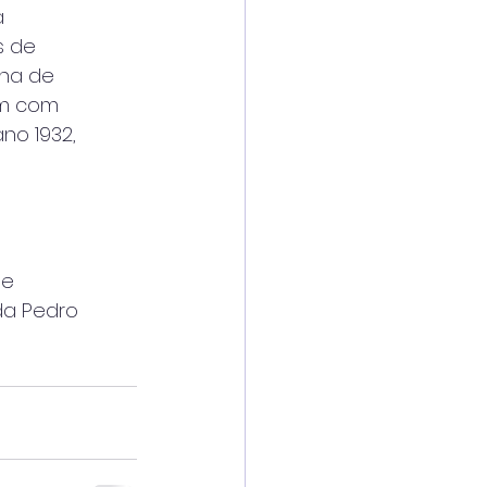
a
s de
ana de
im com
no 1932,
de
da Pedro