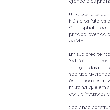
grande e os jardin
Uma das joias da h
inúmeros fatores d
Condephat e pelo I
principal avenida 
da Vila.
Em sua área territ
XVIII, feita de al
tradição das ilha
sobrado avaranda
às pessoas escrav
muralha, que em s
contra invasores 
São cinco construç