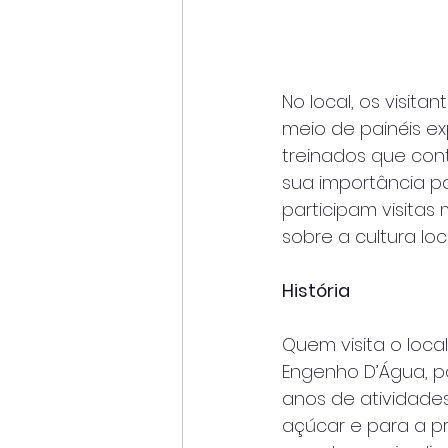
No local, os visit
meio de painéis e
treinados que co
sua importância pa
participam visita
sobre a cultura loca
História
Quem visita o loc
Engenho D’Água, p
anos de atividade
açúcar e para a p