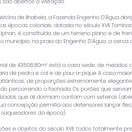
s são abertos à visitação.
istória de Ilhabela, a Fazenda Engenho D’Água abri
as épocas coloniais, datada no século XVII. Tomba
phan, é constituída de um terreno plano e de fre
do município, na praia do Engenho D’Água, a cerca 
orial de 43.506,80m² está a casa sede, de meados 
venaria de pedra e cal e de pau-a-pique. A casa maio
s atlânticas, de proporções extremamente elegante
do percorrendo a fachada. Os porões que servia
izadas que ali dormiam contam com seteiras (abe
ua concepção permitia aos defensores lançar fle
e saqueadores da época). 
ões e objetos do século XVII, todos totalmente p