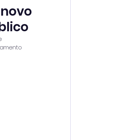
 novo
blico
e
onamento