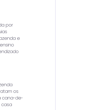
da por
uias
fazenda e
 ensino
rendizado
azenda
ratam os
da cana-de-
a casa