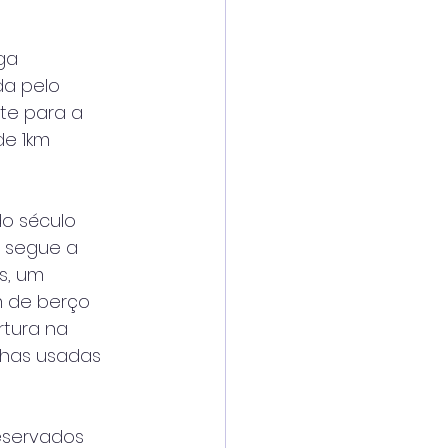
ga
da pelo
nte para a
de 1km
do século
r segue a
s, um
m de berço
rtura na
chas usadas
reservados