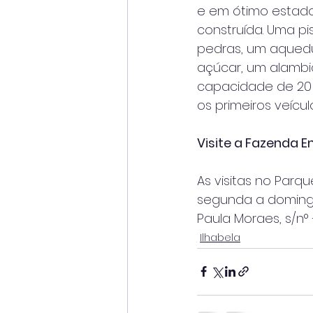
e em ótimo estado
construída. Uma p
pedras, um aqued
açúcar, um alamb
capacidade de 20 m
os primeiros veícul
Visite a Fazenda 
As visitas no Par
segunda a domingo 
Paula Moraes, s/n°
Ilhabela