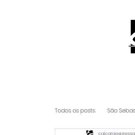
Todos os posts
São Sebas
caicaraexpress
Página2
Itanhaém