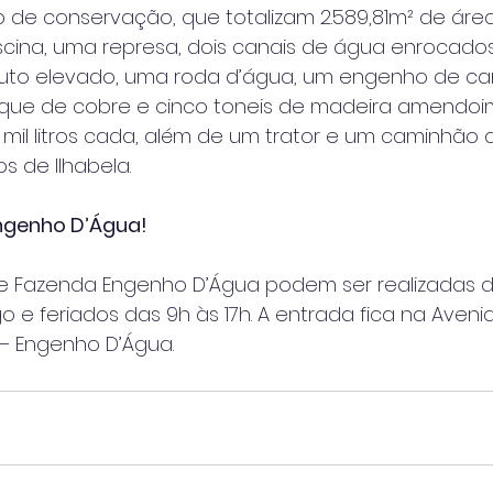
 de conservação, que totalizam 2.589,81m² de áre
iscina, uma represa, dois canais de água enrocado
uto elevado, uma roda d’água, um engenho de c
ique de cobre e cinco toneis de madeira amendo
il litros cada, além de um trator e um caminhão a
os de Ilhabela.
Engenho D’Água!
que Fazenda Engenho D’Água podem ser realizadas 
e feriados das 9h às 17h. A entrada fica na Aveni
 – Engenho D’Água.