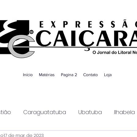
Início
Matérias
Pagina 2
Contato
Loja
tião
Caraguatatuba
Ubatuba
Ilhabela
ao
17 de mar. de 2023
Guaratinguetá