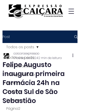
Post
Todos os posts
caicaraexpressao
Todos os posts
17 de set. de 2024
2 min de leitura
Felipe Augusto
São Sebastião
inaugura primeira
Caraguatatuba
Farmácia 24h na
Ubatuba
Costa Sul de São
Ilhabela
Sebastião
Destaque
Página2