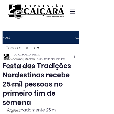
Post
Todos os posts
caicaraexpressao
Todos os posts
20 de jun. de 2023
2 min de leitura
Festa das Tradições
São Sebastião
Nordestinas recebe
Caraguatatuba
25 mil pessoas no
Ubatuba
primeiro fim de
Ilhabela
semana
Destaque
Aproximadamente 25 mil 
Página2