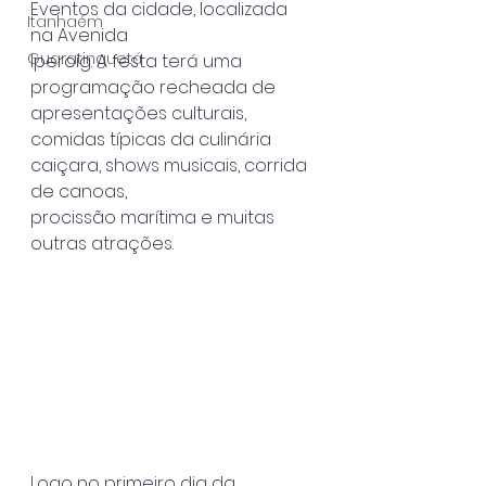
Eventos da cidade, localizada 
Itanhaém
na Avenida
Guaratinguetá
Iperoig. A festa terá uma 
programação recheada de 
apresentações culturais,
comidas típicas da culinária 
caiçara, shows musicais, corrida 
de canoas,
procissão marítima e muitas 
outras atrações.
Logo no primeiro dia da 