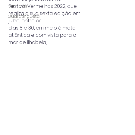
Festival Vermelhos 2022, que 
Itanhaém
realiza a sua sexta edição em 
Guaratinguetá
julho, entre os
dias 8 e 30, em meio à mata 
atlântica e com vista para o 
mar de Ilhabela,