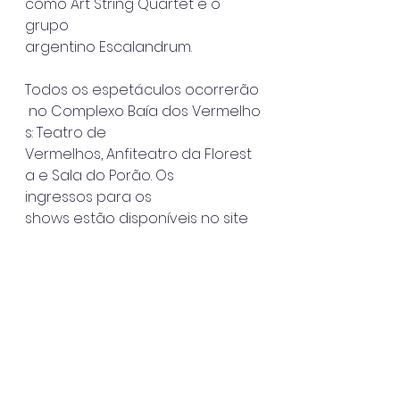
como Art String Quartet e o 
grupo
argentino Escalandrum.
Todos os espetáculos ocorrerão
 no Complexo Baía dos Vermelho
s: Teatro de 
Vermelhos, Anfiteatro da Florest
a e Sala do Porão. Os 
ingressos para os
shows estão disponíveis no site 
oficial do evento 
(www.vermelhos.org.br).
SERVIÇO
Festival Vermelhos 2022 [MAR E 
MÚSICA]
Data: 08 a 30 de julho de 2022
Local: Complexo Cultural Baía 