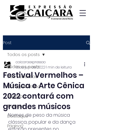
Post
Todos os posts
caicaraexpressao
Todos os posts
16 de jun. de 2022
1 min de leitura
Festival Vermelhos –
São Sebastião
Música e Arte Cênica
Caraguatatuba
2022 contará com
Ubatuba
grandes músicos
Ilhabela
Nomes de peso da música 
Destaque
clássica, popular e da dança 
Página2
estarão presentes no