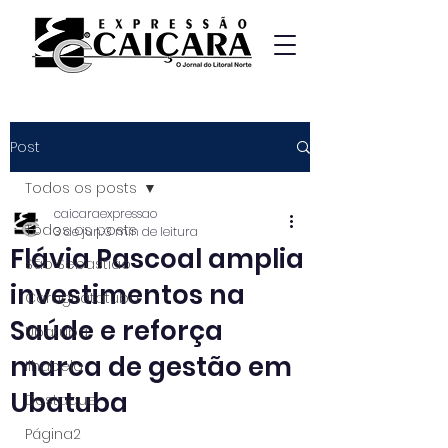
Post
Todos os posts
caicaraexpressao
Todos os posts
3 de jun.
3 min de leitura
Flávia Pascoal amplia
São Sebastião
investimentos na
Caraguatatuba
Saúde e reforça
Ubatuba
marca de gestão em
Ilhabela
Ubatuba
Destaque
Página2