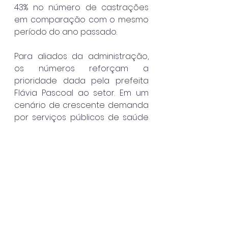
43% no número de castrações 
em comparação com o mesmo 
período do ano passado.
Para aliados da administração, 
os números reforçam a 
prioridade dada pela prefeita 
Flávia Pascoal ao setor. Em um 
cenário de crescente demanda 
por serviços públicos de saúde 
em todo o país, a gestão busca 
consolidar a imagem de uma 
administração que amplia 
investimentos acima das 
exigências legais e mantém a 
expansão da rede de 
atendimento como uma das 
principais bandeiras do governo.