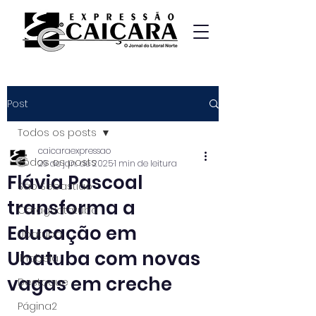
Post
Todos os posts
caicaraexpressao
Todos os posts
29 de jan. de 2025
1 min de leitura
Flávia Pascoal
São Sebastião
transforma a
Caraguatatuba
Educação em
Ubatuba
Ubatuba com novas
Ilhabela
vagas em creche
Destaque
Página2