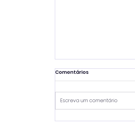
Comentários
Escreva um comentário
Mateus Silva unifica
comando de oito