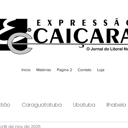
Início
Matérias
Pagina 2
Contato
Loja
tião
Caraguatatuba
Ubatuba
Ilhabela
ao
18 de nov. de 2025
Guaratinguetá