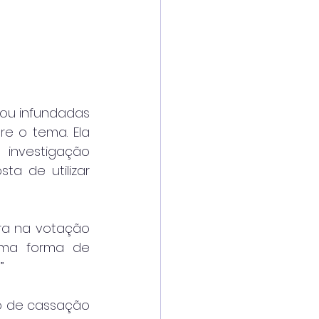
rou infundadas 
 o tema. Ela 
nvestigação 
a de utilizar 
ra na votação 
uma forma de 
”
o de cassação 