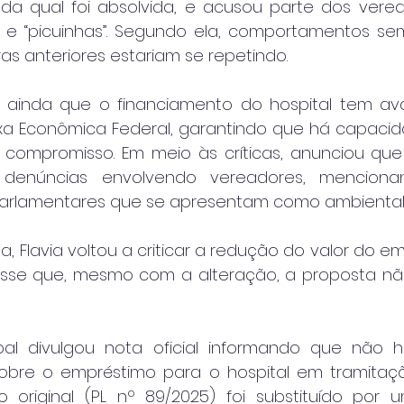
a qual foi absolvida, e acusou parte dos verea
 e “picuinhas”. Segundo ela, comportamentos se
ras anteriores estariam se repetindo.
u ainda que o financiamento do hospital tem av
xa Econômica Federal, garantindo que há capacida
compromisso. Em meio às críticas, anunciou que 
 denúncias envolvendo vereadores, mencionan
arlamentares que se apresentam como ambientali
a, Flavia voltou a criticar a redução do valor do e
disse que, mesmo com a alteração, a proposta n
al divulgou nota oficial informando que não h
obre o empréstimo para o hospital em tramitaçã
to original (PL nº 89/2025) foi substituído por um