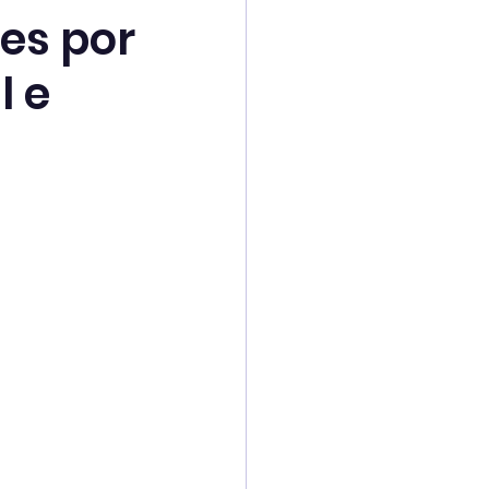
es por
l e