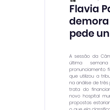
Flavia 
demora 
pede un
A sessão da Câma
última seman
pronunciamento fir
que utilizou a tr
na análise de três 
trata do financi
novo hospital mun
propostas estaria
o que ela classif