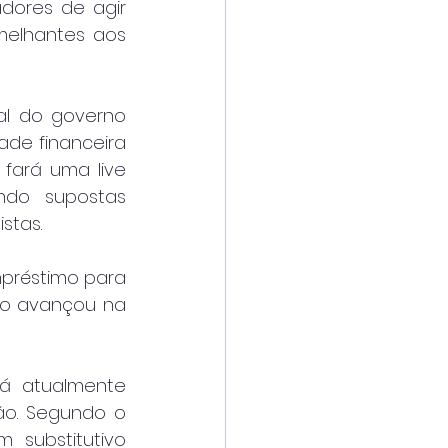
dores de agir 
melhantes aos 
al do governo 
de financeira 
fará uma live 
do supostas 
stas.
mpréstimo para 
ão avançou na 
á atualmente 
o. Segundo o 
 substitutivo 