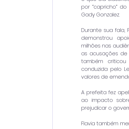
por “capricho” do
Gady Gonzalez.
Durante sua fala, 
demonstrou apoi
milhões nas audiên
as acusações de 
também criticou
conduzida pelo Leg
valores de emendas
A prefeita fez ap
ao impacto sobr
prejudicar o gove
Flavia também men