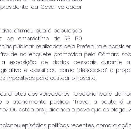
 presidente da Casa, vereador 
Flavia afirmou que a população 
o ao empréstimo de R$ 170 
cias públicas realizadas pela Prefeitura e conside
fraude na enquete promovida pela Câmara sobre
 a exposição de dados pessoais durante a i
islativo e classificou como “descabida” a propost
 impositivas para custear o hospital.
elos diretos aos vereadores, relacionando a demo
e o atendimento público: “Travar a pauta é 
rno? Ou estão prejudicando o povo que os elegeu?
cionou episódios políticos recentes, como a açã