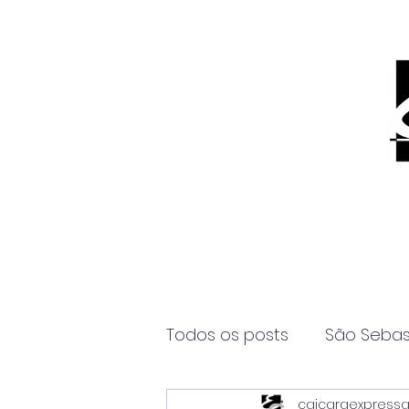
Todos os posts
São Sebas
caicaraexpress
Página2
Itanhaém