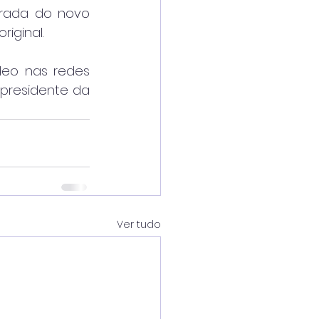
irada do novo 
iginal.
deo nas redes 
presidente da 
Ver tudo