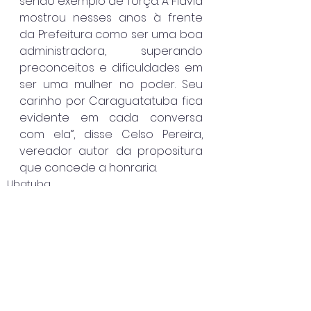
sendo exemplo de força. A Flavia 
mostrou nesses anos à frente 
da Prefeitura como ser uma boa 
administradora, superando 
preconceitos e dificuldades em 
ser uma mulher no poder. Seu 
carinho por Caraguatatuba fica 
evidente em cada conversa 
com ela”, disse Celso Pereira, 
vereador autor da propositura 
que concede a honraria.
Ubatuba
Destaque
Ver tudo