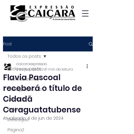
Post
Todos os posts
caicaraexpressao
Todos os posts
3 de jun. de 2024
1 min de leitura
Flavia Pascoal
São Sebastião
receberá o título de
Caraguatatuba
Cidadã
Ubatuba
Caraguatatubense
Ilhabela
Atualizado:
4 de jun. de 2024
Destaque
Página2