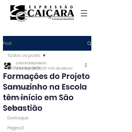
Post
Todos os posts
caicaraexpressao
Todos os posts
3 de abr. de 2025
1 min de leitura
Formações do Projeto
São Sebastião
Samuzinho na Escola
Caraguatatuba
têm início em São
Ubatuba
Sebastião
Ilhabela
Destaque
Página2