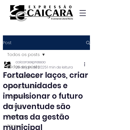
Post
Todos os posts
caicaraexpressao
Todos os posts
29 de jan. de 2025
1 min de leitura
Fortalecer laços, criar
São Sebastião
oportunidades e
Caraguatatuba
impulsionar o futuro
Ubatuba
da juventude são
Ilhabela
metas da gestão
Destaque
municipal
Página2